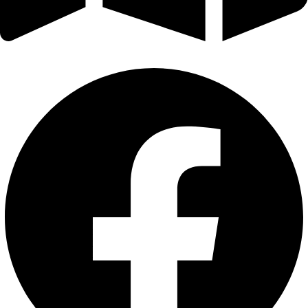
Εφόδου 30, Ηράκλειο Κρήτης TK. 713 03