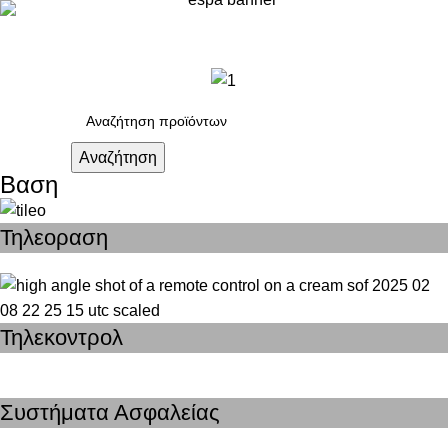
Μενού
0,0
Αναζήτηση
Βαση
Τηλεοραση
Τηλεκοντρολ
Συστήματα Ασφαλείας