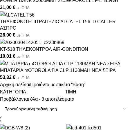
POWER BANK 20000MAH 22.5W FORCELL F-ENERGY
31,00
€
με ΦΠΑ
THΛΕΦΩΝΟ ΕΠΙΤΡΑΠΕΖΙΟ ALCATEL T56 ID CALLER
AΣΠΡΟ
26,00
€
με ΦΠΑ
KT-518 THΛEΚΟΝΤΡΟΛ AIR-CONDITION
10,01
€
με ΦΠΑ
ΜΠΑΤΑΡΙΑ mOTOROLA ΓΙΑ CLP 1130MAH NEA ΣΕΙΡΑ
53,32
€
με ΦΠΑ
Αρχική σελίδα
Προϊόντα με ετικέτα “Βαση”
ΚΑΤΗΓΟΡΙΑ
ΤΙΜΗ
Προβάλλονται όλα - 3 αποτελέσματα