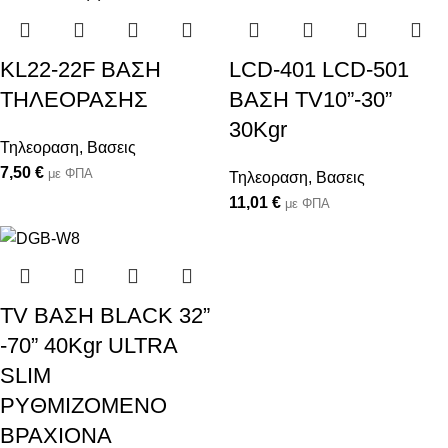
KL22-22F BAΣΗ
LCD-401 LCD-501
ΤΗΛΕΟΡΑΣΗΣ
BAΣH TV10”-30”
30Kgr
Τηλεοραση
,
Βασεις
7,50
€
με ΦΠΑ
Τηλεοραση
,
Βασεις
11,01
€
με ΦΠΑ
TV BAΣH BLACK 32”
-70” 40Kgr ULTRA
SLIM
PYΘMIZOΜΕΝO
ΒΡΑΧΙΟΝΑ