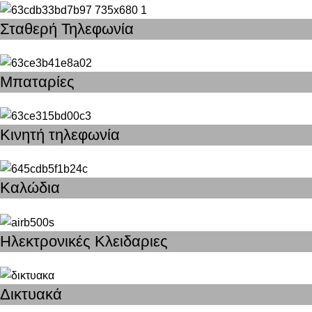
Σταθερή Τηλεφωνία
Μπαταρίες
Κινητή τηλεφωνία
Καλώδια
Ηλεκτρονικές Κλειδαριες
Δικτυακά