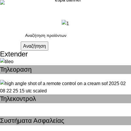
Μενού
0,0
Αναζήτηση
Extender
Τηλεοραση
Τηλεκοντρολ
Συστήματα Ασφαλείας