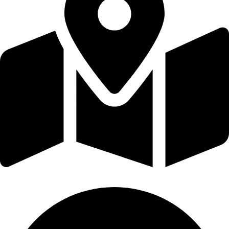
Εφόδου 30, Ηράκλειο Κρήτης TK. 713 03