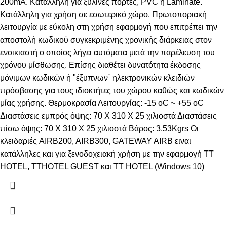
200mA. Κατάλληλη για ξύλινες πόρτες, PVC ή Laminate.
Kατάλληλη για χρήση σε εσωτερικό χώρο. Πρωτοποριακή
λειτουργία με εύκολη στη χρήση εφαρμογή που επιτρέπει την
αποστολή κωδικού συγκεκριμένης χρονικής διάρκειας στον
ενοικιαστή ο οποίος λήγει αυτόματα μετά την παρέλευση του
χρόνου μίσθωσης. Επίσης διαθέτει δυνατότητα έκδοσης
μόνιμων κωδικών ή "έξυπνων¨ ηλεκτρονικών κλειδιών
πρόσβασης για τους ιδιοκτήτες του χώρου καθώς και κωδικών
μίας χρήσης. Θερμοκρασία Λειτουργίας: -15 οC ~ +55 οC
Διαστάσεις εμπρός όψης: 70 Χ 310 Χ 25 χιλιοστά Διαστάσεις
πίσω όψης: 70 Χ 310 Χ 25 χιλιοστά Βάρος: 3.53Kgrs Oι
κλειδαριές AIRB200, AIRB300, GATEWAY AIRB ειναι
κατάλληλες και για ξενοδοχειακή χρήση με την εφαρμογή
ΤΤ
ΗOTEL
,
TTHOTEL GUEST
και
TT HOTEL (Windows 10)