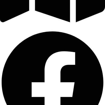
Εφόδου 30, Ηράκλειο Κρήτης TK. 713 03