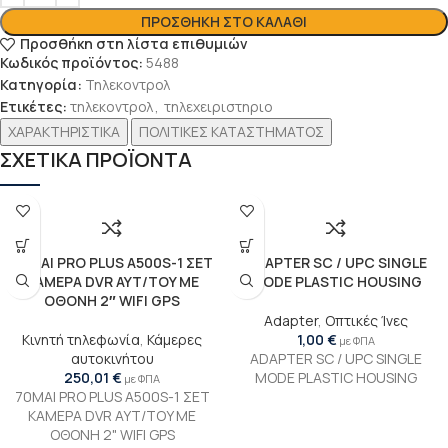
ΠΡΟΣΘΉΚΗ ΣΤΟ ΚΑΛΆΘΙ
Προσθήκη στη λίστα επιθυμιών
Κωδικός προϊόντος:
5488
Κατηγορία:
Τηλεκοντρολ
Ετικέτες:
τηλεκοντρολ
,
τηλεχειριστηριο
ΧΑΡΑΚΤΗΡΙΣΤΙΚΑ
ΠΟΛΙΤΙΚΕΣ ΚΑΤΑΣΤΗΜΑΤΟΣ
ΣΧΕΤΙΚΑ ΠΡΟΪΟΝΤΑ
70MAI PRO PLUS A500S-1 ΣΕΤ
ADAPTER SC / UPC SINGLE
ΚΑΜΕΡΑ DVR AYT/TOY ME
MODE PLASTIC HOUSING
OΘΟΝΗ 2″ WIFI GPS
Adapter
,
Οπτικές Ίνες
Κινητή τηλεφωνία
,
Κάμερες
1,00
€
με ΦΠΑ
αυτοκινήτου
ADAPTER SC / UPC SINGLE
250,01
€
MODE PLASTIC HOUSING
με ΦΠΑ
70MAI PRO PLUS A500S-1 ΣΕΤ
ΚΑΜΕΡΑ DVR AYT/TOY ME
OΘΟΝΗ 2" WIFI GPS