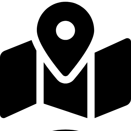
Εφόδου 30, Ηράκλειο Κρήτης TK. 713 03