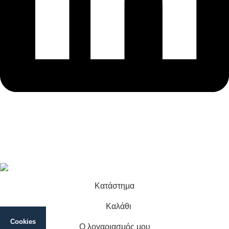
Linkedin
This site is protected by reCAPTCHA and the Google
Privacy
Policy
and
Terms of Service
apply.
Digitel © 2026 Website Design
Aboutnet
Κατάστημα
Καλάθι
Cookies
Ο λογαριασμός μου