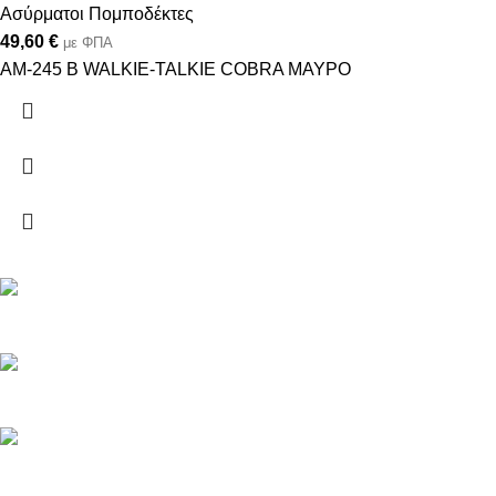
Ασύρματοι Πομποδέκτες
49,60
€
με ΦΠΑ
AM-245 B WALKIE-TALKIE COBRA ΜΑΥΡΟ
Αξιοπιστία από το 1993
Τεχνική υποστήριξη
Πληρωμή με κάρτα