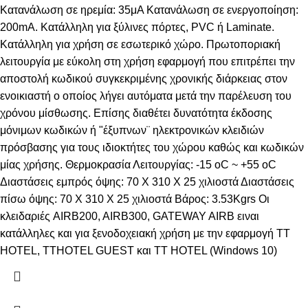
Κατανάλωση σε ηρεμία: 35μΑ Κατανάλωση σε ενεργοποίηση:
200mA. Κατάλληλη για ξύλινες πόρτες, PVC ή Laminate.
Kατάλληλη για χρήση σε εσωτερικό χώρο. Πρωτοποριακή
λειτουργία με εύκολη στη χρήση εφαρμογή που επιτρέπει την
αποστολή κωδικού συγκεκριμένης χρονικής διάρκειας στον
ενοικιαστή ο οποίος λήγει αυτόματα μετά την παρέλευση του
χρόνου μίσθωσης. Επίσης διαθέτει δυνατότητα έκδοσης
μόνιμων κωδικών ή "έξυπνων¨ ηλεκτρονικών κλειδιών
πρόσβασης για τους ιδιοκτήτες του χώρου καθώς και κωδικών
μίας χρήσης. Θερμοκρασία Λειτουργίας: -15 οC ~ +55 οC
Διαστάσεις εμπρός όψης: 70 Χ 310 Χ 25 χιλιοστά Διαστάσεις
πίσω όψης: 70 Χ 310 Χ 25 χιλιοστά Βάρος: 3.53Kgrs Oι
κλειδαριές AIRB200, AIRB300, GATEWAY AIRB ειναι
κατάλληλες και για ξενοδοχειακή χρήση με την εφαρμογή
ΤΤ
ΗOTEL
,
TTHOTEL GUEST
και
TT HOTEL (Windows 10)