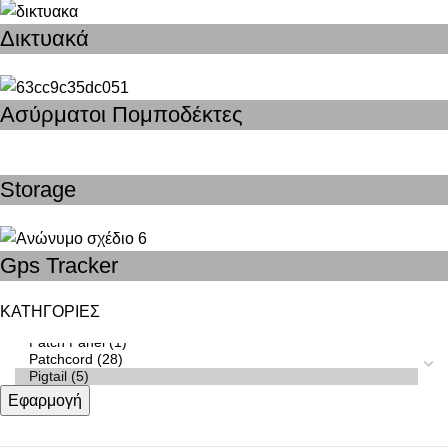
Δικτυακά
Ασύρματοι Πομποδέκτες
Storage
Gps Tracker
ΚΑΤΗΓΟΡΙΕΣ
Εφαρμογή